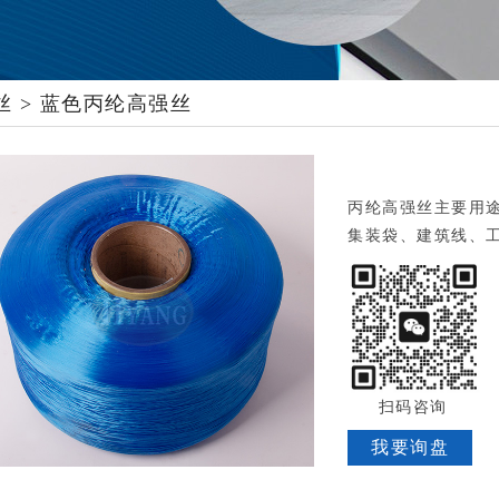
丝
>
蓝色丙纶高强丝
丙纶高强丝主要用
集装袋、建筑线、
扫码咨询
我要询盘