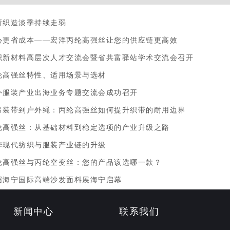
浙织造淡季持续走弱
心更省成本——宏洋丙纶高强丝让您的供应链更高效
织新材料高层次人才交流会暨省共富驿站学术交流会召开
纶高强丝特性、适用场景与选材
外服装产业出海业务专题交流会成功召开
吊装带到户外绳：丙纶高强丝如何提升织带的耐用边界
纶高强丝：从基础材料到稳定选项的产业升级之路
华现代纺织与服装产业链的升级
纶高强丝与丙纶空变丝：您的产品该选哪一款？
届海宁国际高端沙发面料展海宁启幕
新闻中心
联系我们