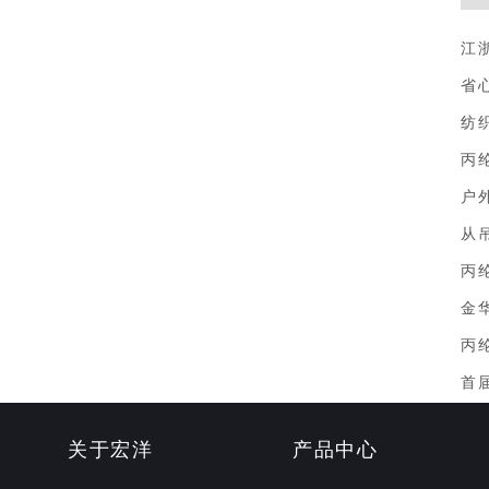
江
省
纺
丙
户
从
丙
金
丙
首
关于宏洋
产品中心