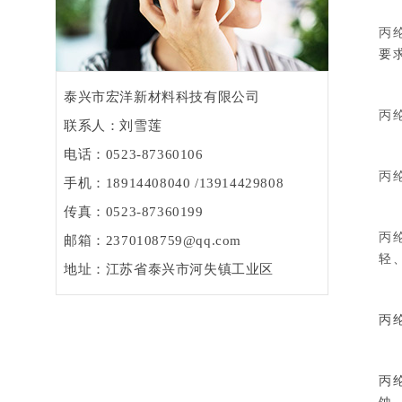
丙
要
泰兴市宏洋新材料科技有限公司
丙
联系人：刘雪莲
电话：0523-87360106
丙
手机：18914408040 /13914429808
传真：0523-87360199
丙
邮箱：2370108759@qq.com
轻
地址：江苏省泰兴市河失镇工业区
丙
丙