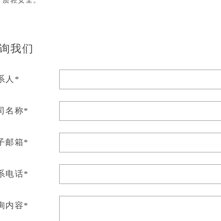
、质轻安全。
询我们
系人*
司名称*
子邮箱*
系电话*
询内容*