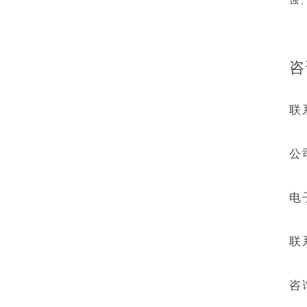
蚀
咨
联
公
电
联
咨