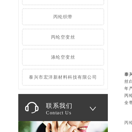
丙纶织带
丙纶空变丝
涤纶空变丝
泰
泰兴市宏洋新材料科技有限公司
丝
年
丙
全
联系我们
Contact Us
丙