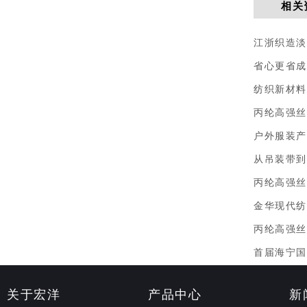
相关
江浙织造淡
省心更省成
纺织新材料
丙纶高强丝
户外服装产
从吊装带到
丙纶高强丝
金华现代纺
丙纶高强丝
首届海宁国
关于宏洋
产品中心
新