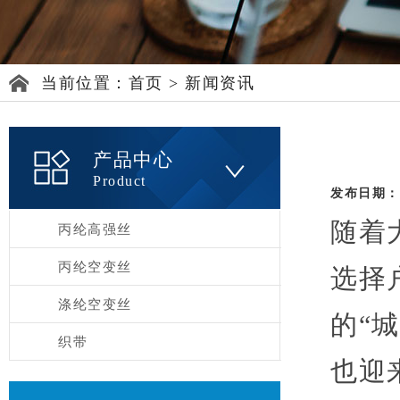
当前位置：
首页
>
新闻资讯
产品中心
Product
发布日期：[1
随着
丙纶高强丝
丙纶空变丝
选择
涤纶空变丝
的“
织带
也迎