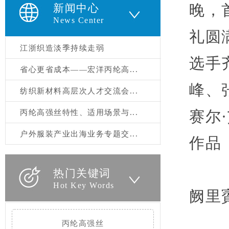
晚，
新闻中心
News Center
礼圆
江浙织造淡季持续走弱
选手
省心更省成本——宏洋丙纶高...
峰、
纺织新材料高层次人才交流会...
赛尔·
丙纶高强丝特性、适用场景与...
户外服装产业出海业务专题交...
作品
热门关键词
Hot Key Words
阙里
丙纶高强丝