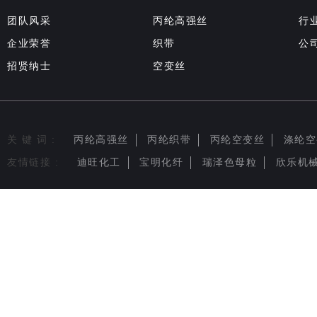
团队风采
丙纶高强丝
行
企业荣誉
织带
公
招贤纳士
空变丝
关 键 词 :
丙纶高强丝
丙纶织带
丙纶空变丝
涤纶空
友情链接 :
迪旺化工
宝明化纤
瑞泽色母粒
欣乐机