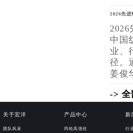
2026
20
中国
业、
径。
姜俊华
-> 
关于宏洋
产品中心
新
团队风采
丙纶高强丝
行