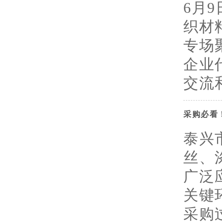
6月
织材
专场
企业
交流和
采购必看
泰兴
丝、
广泛
关键
采购过