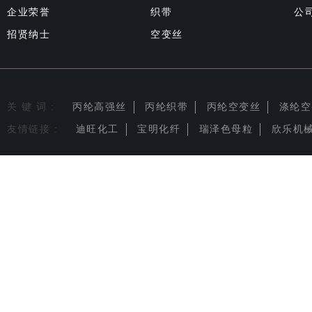
企业荣誉
织带
公
招贤纳士
空变丝
关 键 词 :
丙纶高强丝
丙纶织带
丙纶空变丝
涤纶空
友情链接 :
迪旺化工
宝明化纤
瑞泽色母粒
欣乐机