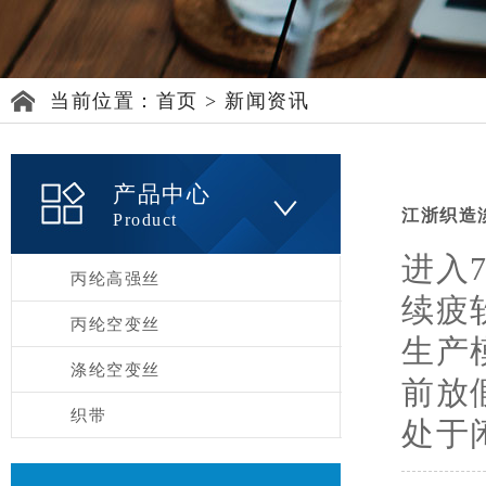
当前位置：
首页
>
新闻资讯
产品中心
江浙织造
Product
进入
丙纶高强丝
续疲
丙纶空变丝
生产
涤纶空变丝
前放
织带
处于闲