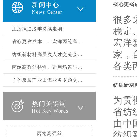
新闻中心
省心更省
News Center
很多
稳定
江浙织造淡季持续走弱
宏洋
省心更省成本——宏洋丙纶高...
家，
纺织新材料高层次人才交流会...
各类丙
丙纶高强丝特性、适用场景与...
户外服装产业出海业务专题交...
纺织新材
为贯
热门关键词
省纺
Hot Key Words
由中
纺织
丙纶高强丝