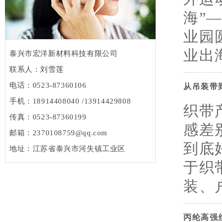
海”
业园
业出海
泰兴市宏洋新材料科技有限公司
联系人：刘雪莲
电话：0523-87360106
从吊装带
手机：18914408040 /13914429808
织带
传真：0523-87360199
感差
邮箱：2370108759@qq.com
到底
地址：江苏省泰兴市河失镇工业区
于织
装、户
丙纶高强